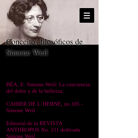
Conceitos filosóficos de
Simone Weil
Obras de referência
BÉA, E. Simone Weil: La conciencia
del dolor y de la bellezza
CAHIER DE L´HERNE, no.105 -
Simone Weil
Editorial de la
REVISTA
ANTHROPOS
No. 211 dedicada
Simone Weil