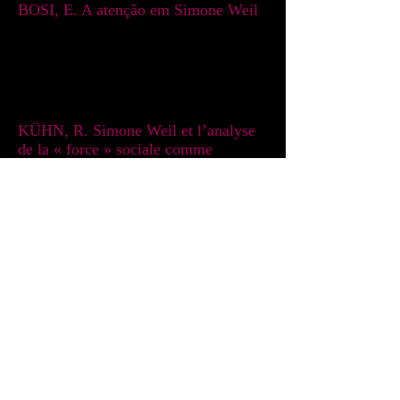
BOSI, E. A atenção em Simone Weil
Sobre a noção de força
KÜHN, R. Simone Weil et l’analyse
de la « force » sociale comme
« opinion »​
Sobre a noção de tempo
JIMÉNEZ, Juan M.R. Kant en la
génesis de la concepción del tiempo
de Simone Weil
Contato:
weilsimonebr@gmail.com