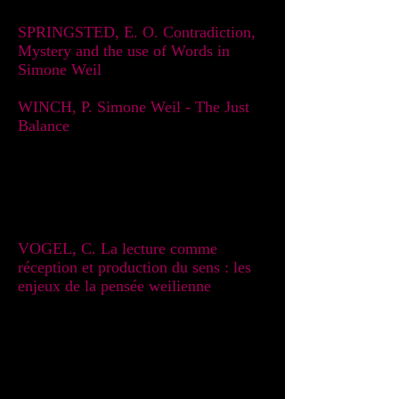
SPRINGSTED, E. O. Contradiction,
Mystery and the use of Words in
Simone Weil
WINCH, P. Simone Weil - The Just
Balance
Sobre a noção de leitura
VOGEL, C. La lecture comme
réception et production du sens : les
enjeux de la pensée weilienne
Sobre a noção de atenção